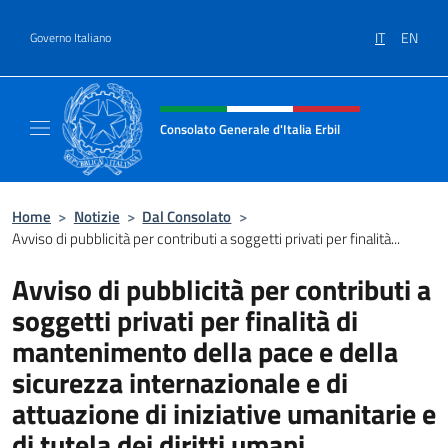
Salta al contenuto
IT
EN
Governo Italiano
Intestazione sito, social e menù
Consolato Generale d'Italia Erbil
Sito Ufficiale del Consolato Generale d'Italia
Home
>
Notizie
>
Dal Consolato
>
Avviso di pubblicità per contributi a soggetti privati per finalità...
Avviso di pubblicità per contributi a
soggetti privati per finalità di
mantenimento della pace e della
sicurezza internazionale e di
attuazione di iniziative umanitarie e
di tutela dei diritti umani