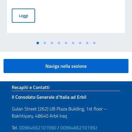
Il Presidente Nechirvan Barzani insignito del titolo di Cavali
Leggi
Naviga nella sezione
Sezione footer
Recapiti e Contatti
Il Consolato Generale d’Italia ad Erbil
Gulan Street (262) UB Plaza Building, 1st floor –
Bakhtiyary, 48640 Arbil Iraq
Tel.
00964662101990
/
00964662101992