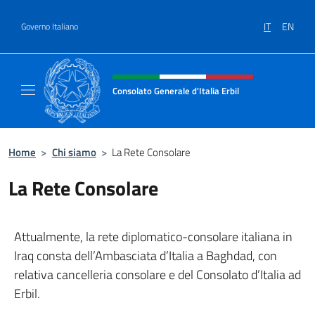
Salta al contenuto
IT
EN
Governo Italiano
Intestazione sito, social e menù
Consolato Generale d'Italia Erbil
Sito Ufficiale del Consolato Generale d'Italia
Home
>
Chi siamo
>
La Rete Consolare
La Rete Consolare
Attualmente, la rete diplomatico-consolare italiana in
Iraq consta dell’Ambasciata d’Italia a Baghdad, con
relativa cancelleria consolare e del Consolato d’Italia ad
Erbil.