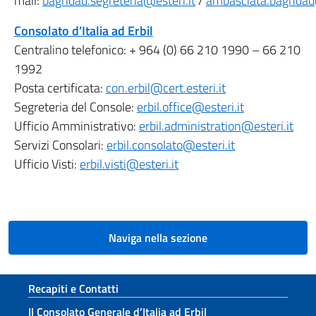
mail:
baghdad.segreteria@esteri.it
/
ambasciata.baghdad@
Consolato d’Italia ad Erbil
Centralino telefonico: + 964 (0) 66 210 1990 – 66 210
1992
Posta certificata:
con.erbil@cert.esteri.it
Segreteria del Console:
erbil.office@esteri.it
Ufficio Amministrativo:
erbil.administration@esteri.it
Servizi Consolari:
erbil.consolato@esteri.it
Ufficio Visti:
erbil.visti@esteri.it
Naviga nella sezione
Sezione footer
Recapiti e Contatti
Il Consolato Generale d’Italia ad Erbil